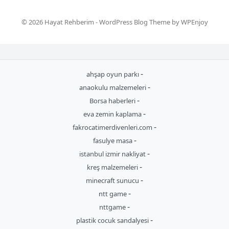
© 2026 Hayat Rehberim -
WordPress Blog Theme
by
WPEnjoy
-
ahşap oyun parkı
-
anaokulu malzemeleri
-
Borsa haberleri
-
eva zemin kaplama
-
fakrocatimerdivenleri.com
-
fasulye masa
-
istanbul izmir nakliyat
-
kreş malzemeleri
-
minecraft sunucu
-
ntt game
-
nttgame
-
plastik cocuk sandalyesi