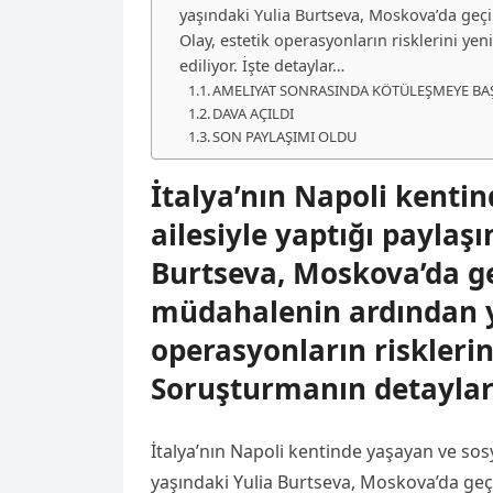
yaşındaki Yulia Burtseva, Moskova’da geçi
Olay, estetik operasyonların risklerini y
ediliyor. İşte detaylar…
AMELIYAT SONRASINDA KÖTÜLEŞMEYE BA
DAVA AÇILDI
SON PAYLAŞIMI OLDU
İtalya’nın Napoli kent
ailesiyle yaptığı paylaş
Burtseva, Moskova’da geç
müdahalenin ardından ya
operasyonların riskleri
Soruşturmanın detayları
İtalya’nın Napoli kentinde yaşayan ve sosy
yaşındaki Yulia Burtseva, Moskova’da geç