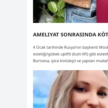
AMELIYAT SONRASINDA KÖT
4 Ocak tarihinde Rusya’nın başkenti Mosko
estetiği/göbek uplifti (butt-lift) gibi es
Burtseva, iyice kötüleşti ve yapılan müd