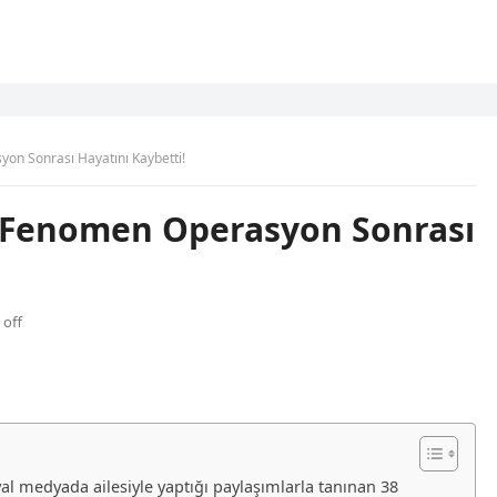
yon Sonrası Hayatını Kaybetti!
lü Fenomen Operasyon Sonrası
off
al medyada ailesiyle yaptığı paylaşımlarla tanınan 38