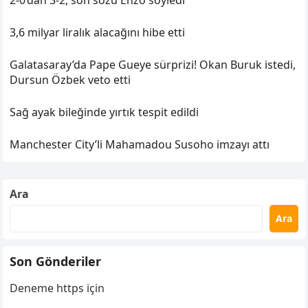
2-0’dan 3-2, son sözü Enzo söyledi
3,6 milyar liralık alacağını hibe etti
Galatasaray’da Pape Gueye sürprizi! Okan Buruk istedi,
Dursun Özbek veto etti
Sağ ayak bileğinde yırtık tespit edildi
Manchester City’li Mahamadou Susoho imzayı attı
Ara
Ara
Son Gönderiler
Deneme https için