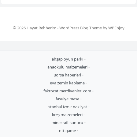
© 2026 Hayat Rehberim -
WordPress Blog Theme
by
WPEnjoy
-
ahşap oyun parkı
-
anaokulu malzemeleri
-
Borsa haberleri
-
eva zemin kaplama
-
fakrocatimerdivenleri.com
-
fasulye masa
-
istanbul izmir nakliyat
-
kreş malzemeleri
-
minecraft sunucu
-
ntt game