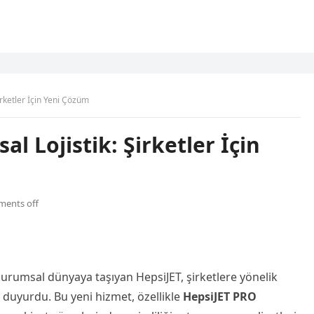
rketler İçin Yeni Çözüm
l Lojistik: Şirketler İçin
ents off
 kurumsal dünyaya taşıyan HepsiJET, şirketlere yönelik
u duyurdu. Bu yeni hizmet, özellikle
HepsiJET PRO