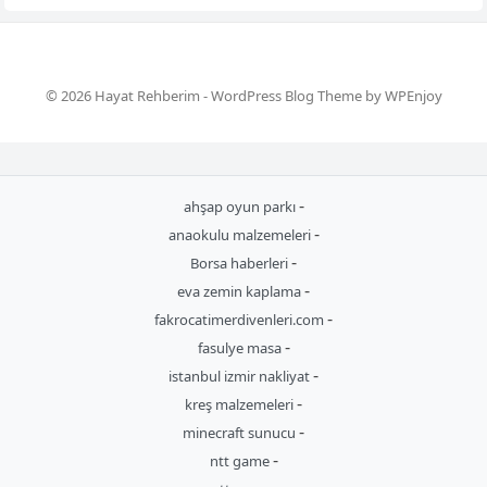
© 2026 Hayat Rehberim -
WordPress Blog Theme
by
WPEnjoy
-
ahşap oyun parkı
-
anaokulu malzemeleri
-
Borsa haberleri
-
eva zemin kaplama
-
fakrocatimerdivenleri.com
-
fasulye masa
-
istanbul izmir nakliyat
-
kreş malzemeleri
-
minecraft sunucu
-
ntt game