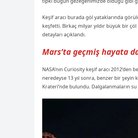
tıpkı bugün gezegenimizde olduğu gibi g
Keşif aracı burada göl yataklarında gör
keşfetti. Birkaç milyar yıldır büyük bir ç
detayları açıklandı.
Mars’ta geçmiş hayata dai
NASA’nın Curiosity keşif aracı 2012’den ber
neredeyse 13 yıl sonra, benzer bir şeyin k
Krateri’nde bulundu. Dalgalanmaların su 