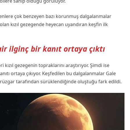
öllere sahip olduğu görülüyor.
ülenlere çok benzeyen bazı korunmuş dalgalanmalar
öl olan kızıl gezegende heyecan uyandıran keşfin ilk
r ilginç bir kanıt ortaya çıktı
i kızıl gezegenin topraklarını araştırıyor. Şimdi ise
anıtı ortaya çıkıyor. Keşfedilen bu dalgalanmalar Gale
rüzgar tarafından sürüklendiğinde oluştuğu fark edildi.