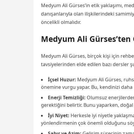
Medyum Ali Gürses’in etik yaklaşımı, med
danışanlarıyla olan ilişkilerindeki samimi
öncelikli olmalıdır.
Medyum Ali Gürses’ten Ö
Medyum Ali Gürses, birçok kişi için rehb
tavsiyelerinden elde edilen bazı dersler ş
İçsel Huzur:
Medyum Ali Gürses, ruhsa
önemine vurgu yapar. Bu, kendinizi daha i
Enerji Temizliği:
Olumsuz enerjilerden 
gerektiğini belirtir. Bunu yaparken, doğal 
İyi Niyet:
Herkesle iyi niyetle yaklaşm
yönlendirmenin çok önemli olduğunu söy
Sabır ve Azim:
Gelişim sürecinin zaman