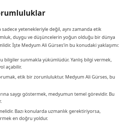
orumluluklar
adece yetenekleriyle değil, aynı zamanda etik
umluk, duygu ve düşüncelerin yoğun olduğu bir dünya
idir. İşte Medyum Ali Gürses’in bu konudaki yaklaşımı:
 bilgiler sunmakla yükümlüdür. Yanlış bilgi vermek,
l açabilir.
 korumak, etik bir zorunluluktur. Medyum Ali Gürses, bu
arına saygı göstermek, medyumun temel görevidir. Bu
.
melidir. Bazı konularda uzmanlık gerektiriyorsa,
dirmek en doğru yoldur.