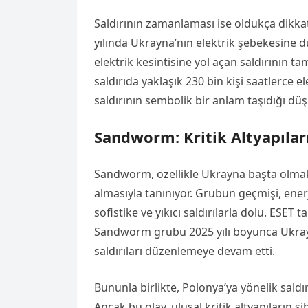
Saldırının zamanlaması ise oldukça dikk
yılında Ukrayna’nın elektrik şebekesine dü
elektrik kesintisine yol açan saldırının t
saldırıda yaklaşık 230 bin kişi saatlerce e
saldırının sembolik bir anlam taşıdığı dü
Sandworm: Kritik Altyapılar
Sandworm, özellikle Ukrayna başta olmak 
almasıyla tanınıyor. Grubun geçmişi, enerj
sofistike ve yıkıcı saldırılarla dolu. ESE
Sandworm grubu 2025 yılı boyunca Ukrayna
saldırıları düzenlemeye devam etti.
Bununla birlikte, Polonya’ya yönelik saldırı
Ancak bu olay, ulusal kritik altyapıların 