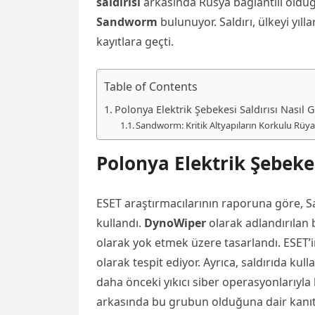
saldırısı
arkasında Rusya bağlantılı olduğ
Sandworm
bulunuyor. Saldırı, ülkeyi yıl
kayıtlara geçti.
Table of Contents
Polonya Elektrik Şebekesi Saldırısı Nasıl G
Sandworm: Kritik Altyapıların Korkulu Rüya
Polonya Elektrik Şebekes
ESET araştırmacılarının raporuna göre, S
kullandı.
DynoWiper
olarak adlandırılan b
olarak yok etmek üzere tasarlandı. ESET’i
olarak tespit ediyor. Ayrıca, saldırıda ku
daha önceki yıkıcı siber operasyonlarıyla
arkasında bu grubun olduğuna dair kanıtl