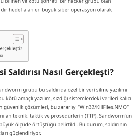
u bilinen ve kötü şöhretli bir hacker grubu olan
lardır hedef alan en büyük siber operasyon olarak
erçekleşti?
sı
i Saldırısı Nasıl Gerçekleşti?
andworm grubu bu saldırıda özel bir veri silme yazılımı
u kötü amaçlı yazılım, sızdığı sistemlerdeki verileri kalıcı
n güvenlik çözümleri, bu zararlıyı “Win32/KillFiles.NMO”
llanılan teknik, taktik ve prosedürlerin (TTP), Sandworm’un
 büyük ölçüde örtüştüğü belirtildi. Bu durum, saldırının
arı güçlendiriyor.