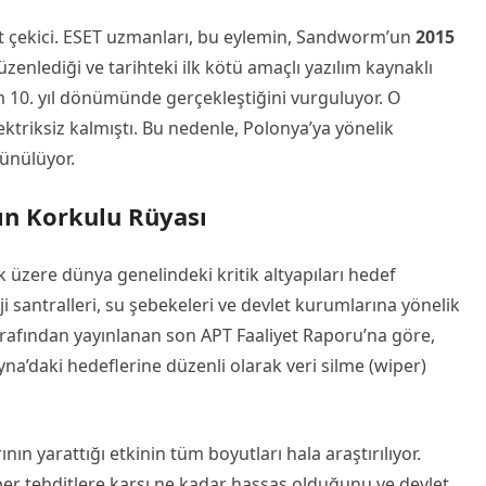
at çekici. ESET uzmanları, bu eylemin, Sandworm’un
2015
zenlediği ve tarihteki ilk kötü amaçlı yazılım kaynaklı
am 10. yıl dönümünde gerçekleştiğini vurguluyor. O
lektriksiz kalmıştı. Bu nedenle, Polonya’ya yönelik
şünülüyor.
ın Korkulu Rüyası
üzere dünya genelindeki kritik altyapıları hedef
i santralleri, su şebekeleri ve devlet kurumlarına yönelik
T tarafından yayınlanan son APT Faaliyet Raporu’na göre,
’daki hedeflerine düzenli olarak veri silme (wiper)
nın yarattığı etkinin tüm boyutları hala araştırılıyor.
siber tehditlere karşı ne kadar hassas olduğunu ve devlet