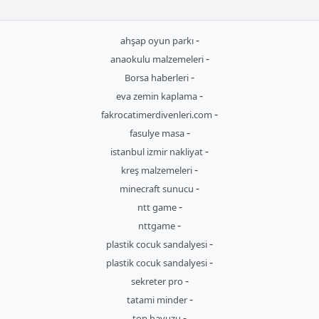
-
ahşap oyun parkı
-
anaokulu malzemeleri
-
Borsa haberleri
-
eva zemin kaplama
-
fakrocatimerdivenleri.com
-
fasulye masa
-
istanbul izmir nakliyat
-
kreş malzemeleri
-
minecraft sunucu
-
ntt game
-
nttgame
-
plastik cocuk sandalyesi
-
plastik cocuk sandalyesi
-
sekreter pro
-
tatami minder
-
top havuzu