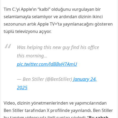
Tim C.’yi Apple’ın “kalbi” olduğunu vurgulayan bir
selamlamayla selamlıyor ve ardından dizinin ikinci
sezonunun artık Apple TV+’ta yayınlanacağını gösteren
tüplü televizyonu açıyor.
Was helping this new guy find his office
this morning…
pic.twitter.com/ldBBvH7AmU
— Ben Stiller (@BenStiller)
January 24,
2025
Video, dizinin yönetmenlerinden ve yapımcılarından
Ben Stiller tarafından X profilinde yayınlandı. Ben Stiller
bu tanıtım videosuyla ilgili şunları söyledi: “
Bu sabah