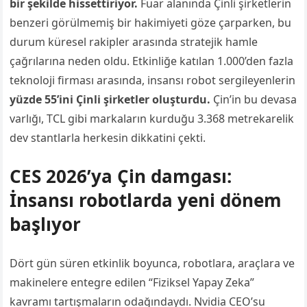
bir şekilde hissettiriyor.
Fuar alanında Çinli şirketlerin
benzeri görülmemiş bir hakimiyeti göze çarparken, bu
durum küresel rakipler arasında stratejik hamle
çağrılarına neden oldu. Etkinliğe katılan 1.000’den fazla
teknoloji firması arasında, insansı robot sergileyenlerin
yüzde 55’ini Çinli şirketler oluşturdu.
Çin’in bu devasa
varlığı, TCL gibi markaların kurduğu 3.368 metrekarelik
dev stantlarla herkesin dikkatini çekti.
CES 2026’ya Çin damgası:
İnsansı robotlarda yeni dönem
başlıyor
Dört gün süren etkinlik boyunca, robotlara, araçlara ve
makinelere entegre edilen “Fiziksel Yapay Zeka”
kavramı tartışmaların odağındaydı. Nvidia CEO’su