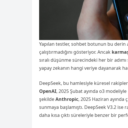
Yapılan testler, sohbet botunun bu derin
çalıştırmadığını gösteriyor. Ancak
karmaş
sıralı düşünme sürecindeki her bir adımı şef
yapay zekanın hangi veriye dayanarak hang
DeepSeek, bu hamlesiyle küresel rakipler
OpenAI
, 2025 Şubat ayında o3 modeliyle 
şekilde
Anthropic
, 2025 Haziran ayında ç
sunmaya başlamıştı. DeepSeek V3.2 ise ra
daha kısa çıktı süreleriyle benzer bir pe