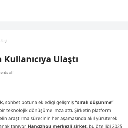
Ulaştı
Kullanıcıya Ulaştı
nts off
ek
, sohbet botuna eklediği gelişmiş
“sıralı düşünme”
bir teknolojik dönüşüme imza attı. Şirketin platform
elin araştırma sürecinin her aşamasında akıl yürüterek
anak tanıyor.
Hangzhou merkezli şirket
, bu özelliği 2025