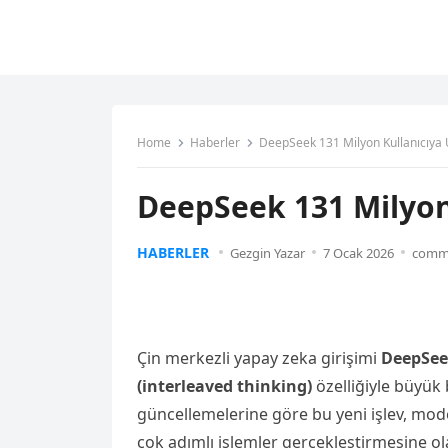
Home
Haberler
DeepSeek 131 Milyon Kullanıcıya 
DeepSeek 131 Milyon 
HABERLER
Gezgin Yazar
7 Ocak 2026
comme
Çin merkezli yapay zeka girişimi
DeepSe
(interleaved thinking)
özelliğiyle büyük 
güncellemelerine göre bu yeni işlev, mod
çok adımlı işlemler gerçekleştirmesine ol