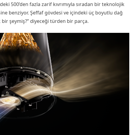
ki 500’den fazla zarif kıvrımıyla sıradan bir teknolojik
ne benziyor. Şeffaf gövdesi ve içindeki üç boyutlu dağ
k bir şeymiş?” diyeceği türden bir parça.