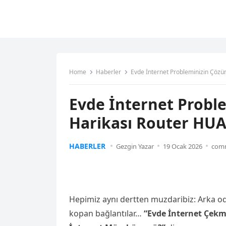
Home
Haberler
Evde İnternet Probleminizin Çözü
Evde İnternet Probl
Harikası Router HUA
HABERLER
Gezgin Yazar
19 Ocak 2026
comm
Hepimiz aynı dertten muzdaribiz: Arka od
kopan bağlantılar…
“Evde İnternet Çekm