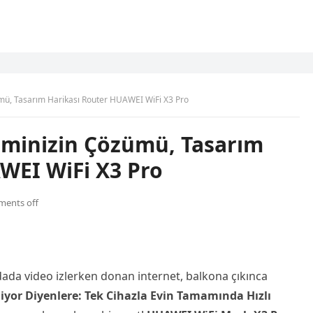
mü, Tasarım Harikası Router HUAWEI WiFi X3 Pro
eminizin Çözümü, Tasarım
WEI WiFi X3 Pro
ents off
ada video izlerken donan internet, balkona çıkınca
iyor Diyenlere: Tek Cihazla Evin Tamamında Hızlı