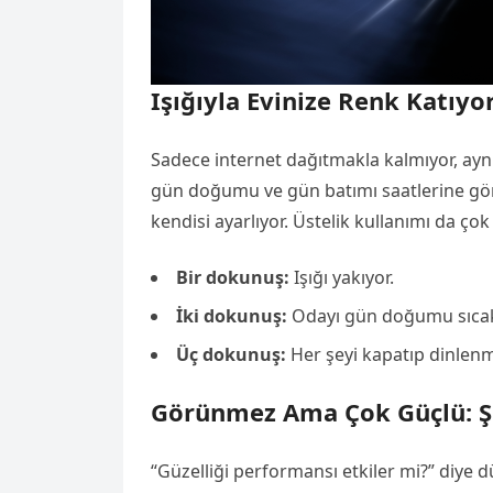
Işığıyla Evinize Renk Katıyo
Sadece internet dağıtmakla kalmıyor, aynı
gün doğumu ve gün batımı saatlerine gör
kendisi ayarlıyor. Üstelik kullanımı da çok
Bir dokunuş:
Işığı yakıyor.
İki dokunuş:
Odayı gün doğumu sıcaklı
Üç dokunuş:
Her şeyi kapatıp dinlenm
Görünmez Ama Çok Güçlü: Şe
“Güzelliği performansı etkiler mi?” diye 