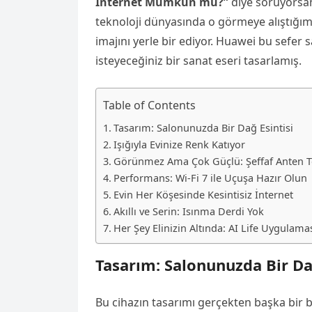
İnternet Mümkün mü?”
diye soruyorsan
teknoloji dünyasında o görmeye alıştığımız
imajını yerle bir ediyor. Huawei bu sefer
isteyeceğiniz bir sanat eseri tasarlamış.
Table of Contents
Tasarım: Salonunuzda Bir Dağ Esintisi
Işığıyla Evinize Renk Katıyor
Görünmez Ama Çok Güçlü: Şeffaf Anten Te
Performans: Wi-Fi 7 ile Uçuşa Hazır Olun
Evin Her Köşesinde Kesintisiz İnternet
Akıllı ve Serin: Isınma Derdi Yok
Her Şey Elinizin Altında: AI Life Uygulama
Tasarım: Salonunuzda Bir Da
Bu cihazın tasarımı gerçekten başka bir 