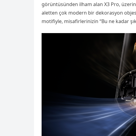
görüntüsünden ilham alan X3 Pro, üzerinde
aletten çok modern bir dekorasyon objesi
motifiyle, misafirlerinizin “Bu ne kadar şı