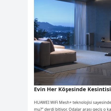
Evin Her Köşesinde Kesintisi
HUAWEI WiFi Mesh+ teknolojisi sayesind
mu?” derdi bitiyor. Odalar arası geçiş o k