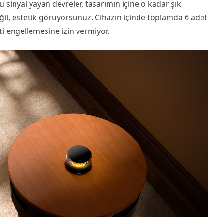
ü sinyal yayan devreler, tasarımın içine o kadar şık
eğil, estetik görüyorsunuz. Cihazın içinde toplamda 6 adet
ti engellemesine izin vermiyor.