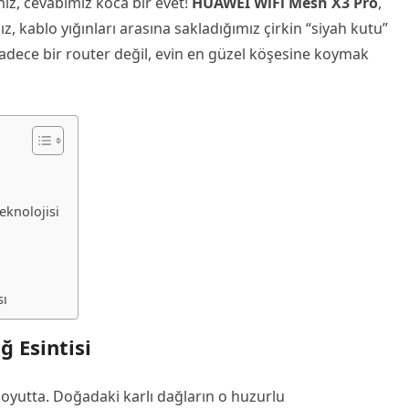
ız, cevabımız koca bir evet!
HUAWEI WiFi Mesh X3 Pro
,
, kablo yığınları arasına sakladığımız çirkin “siyah kutu”
 sadece bir router değil, evin en güzel köşesine koymak
knolojisi
sı
ğ Esintisi
boyutta. Doğadaki karlı dağların o huzurlu