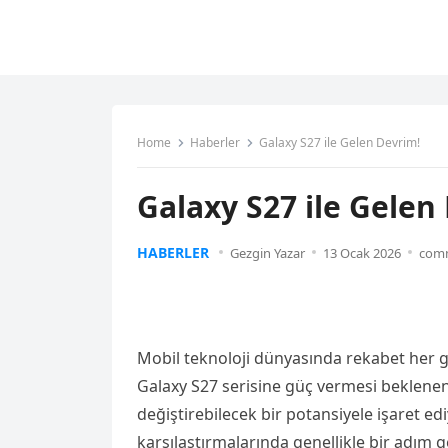
Home
Haberler
Galaxy S27 ile Gelen Devrim!
Galaxy S27 ile Gelen
HABERLER
Gezgin Yazar
13 Ocak 2026
comm
Mobil teknoloji dünyasında rekabet her g
Galaxy S27 serisine güç vermesi beklene
değiştirebilecek bir potansiyele işaret e
karşılaştırmalarında genellikle bir adım 