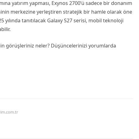
mına yatırım yapması, Exynos 2700’ü sadece bir donanım
inin merkezine yerleştiren stratejik bir hamle olarak öne
25 yılında tanıtılacak Galaxy S27 serisi, mobil teknoloji
ilir.
zin görüşleriniz neler? Düşüncelerinizi yorumlarda
rim.com.tr