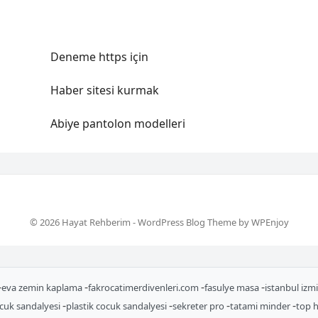
Deneme https için
Haber sitesi kurmak
Abiye pantolon modelleri
© 2026 Hayat Rehberim -
WordPress Blog Theme
by
WPEnjoy
-
-
-
-
eva zemin kaplama
fakrocatimerdivenleri.com
fasulye masa
istanbul izm
-
-
-
-
ocuk sandalyesi
plastik cocuk sandalyesi
sekreter pro
tatami minder
top 