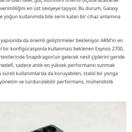
arisi olan GAA, güç sızıntısını önemli ölçüde azaltarak
erimliliğini en üst seviyeye taşıyor. Bu durum, Galaxy
 ve yoğun kullanımda bile serin kalan bir cihaz anlamına
 yapısında da önemli geliştirmeler bekleniyor. ARM’ın en
zel bir konfigürasyonla kullanması beklenen Exynos 2700,
testlerinde Snapdragon’un gelecek nesil çiplerini geride
 hedefi, sadece anlık en yüksek performansı sunmak
süreli kullanımlarda da koruyabilen, stabil bir yonga
 yönetim ve sürdürülebilir performans, mühendislik