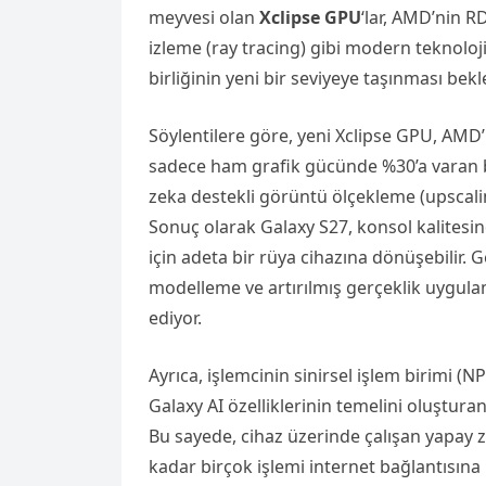
meyvesi olan
Xclipse GPU
‘lar, AMD’nin R
izleme (ray tracing) gibi modern teknolojil
birliğinin yeni bir seviyeye taşınması bekl
Söylentilere göre, yeni Xclipse GPU, AMD
sadece ham grafik gücünde %30’a varan 
zeka destekli görüntü ölçekleme (upscalin
Sonuç olarak Galaxy S27, konsol kalitesind
için adeta bir rüya cihazına dönüşebilir.
modelleme ve artırılmış gerçeklik uygula
ediyor.
Ayrıca, işlemcinin sinirsel işlem birimi (N
Galaxy AI özelliklerinin temelini oluştura
Bu sayede, cihaz üzerinde çalışan yapay z
kadar birçok işlemi internet bağlantısına