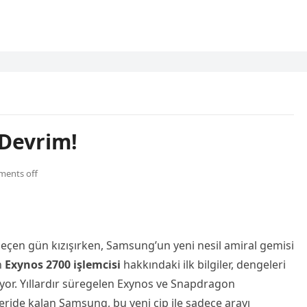
 Devrim!
ents off
eçen gün kızışırken, Samsung’un yeni nesil amiral gemisi
n
Exynos 2700 işlemcisi
hakkındaki ilk bilgiler, dengeleri
diyor. Yıllardır süregelen Exynos ve Snapdragon
geride kalan Samsung, bu yeni çip ile sadece arayı