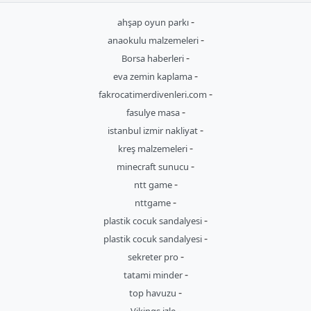
-
ahşap oyun parkı
-
anaokulu malzemeleri
-
Borsa haberleri
-
eva zemin kaplama
-
fakrocatimerdivenleri.com
-
fasulye masa
-
istanbul izmir nakliyat
-
kreş malzemeleri
-
minecraft sunucu
-
ntt game
-
nttgame
-
plastik cocuk sandalyesi
-
plastik cocuk sandalyesi
-
sekreter pro
-
tatami minder
-
top havuzu
-
Vikings izle