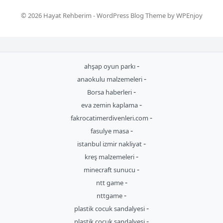
© 2026 Hayat Rehberim -
WordPress Blog Theme
by
WPEnjoy
-
ahşap oyun parkı
-
anaokulu malzemeleri
-
Borsa haberleri
-
eva zemin kaplama
-
fakrocatimerdivenleri.com
-
fasulye masa
-
istanbul izmir nakliyat
-
kreş malzemeleri
-
minecraft sunucu
-
ntt game
-
nttgame
-
plastik cocuk sandalyesi
-
plastik cocuk sandalyesi