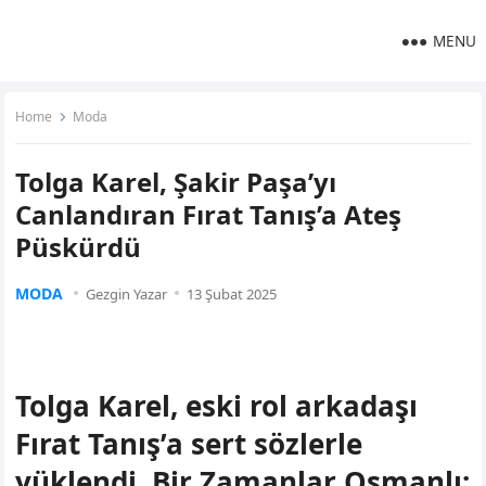
MENU
Home
Moda
Tolga Karel, Şakir Paşa’yı
Canlandıran Fırat Tanış’a Ateş
Püskürdü
MODA
Gezgin Yazar
13 Şubat 2025
Tolga Karel, eski rol arkadaşı
Fırat Tanış’a sert sözlerle
yüklendi. Bir Zamanlar Osmanlı: